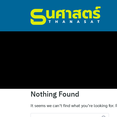
ไทย
Nothing Found
English
It seems we can’t find what you’re looking for.
Search