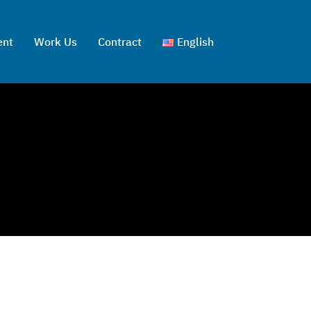
ent
Work Us
Contract
English
ไทย
English