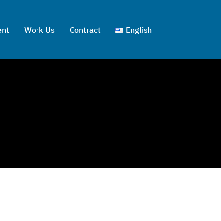
ent
Work Us
Contract
English
ไทย
English