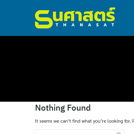
ไทย
Nothing Found
English
It seems we can’t find what you’re looking for.
Search