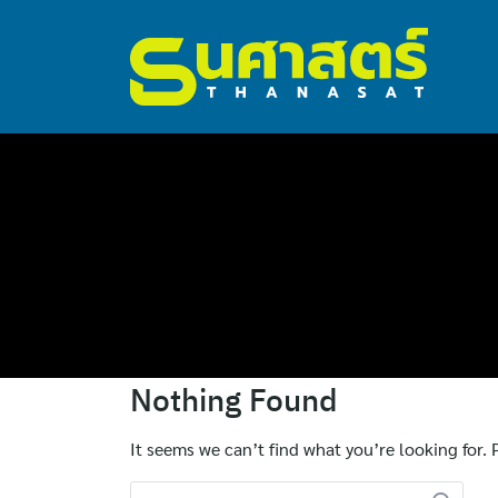
ไทย
Nothing Found
English
It seems we can’t find what you’re looking for.
Search