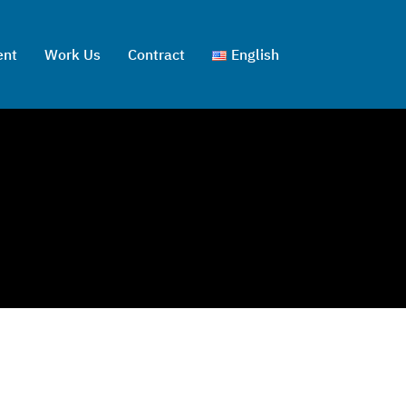
ent
Work Us
Contract
English
ไทย
English