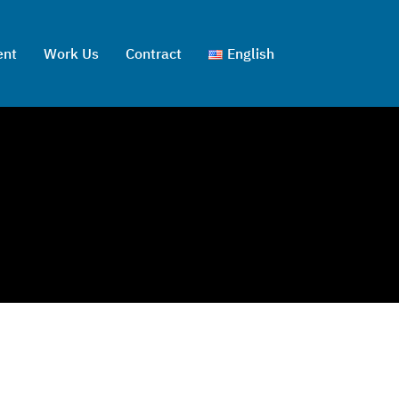
ent
Work Us
Contract
English
ไทย
English