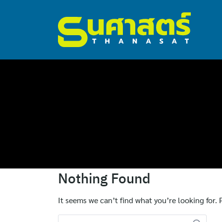
ไทย
Nothing Found
English
It seems we can’t find what you’re looking for.
Search