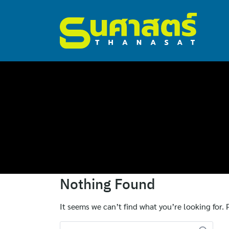
ไทย
Nothing Found
English
It seems we can’t find what you’re looking for.
Search