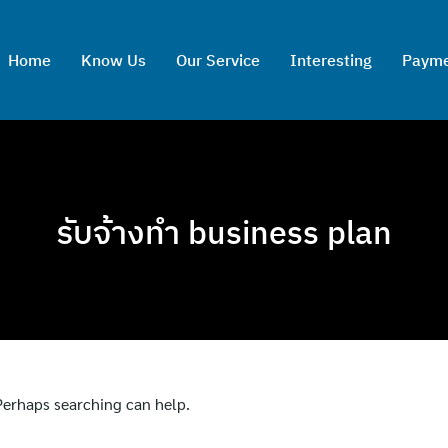
Home
Know Us
Our Service
Interesting
Paym
รับจ้างทำ business plan
 Perhaps searching can help.