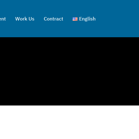
ent
Work Us
Contract
English
ไทย
English