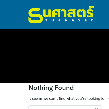
ไทย
Nothing Found
English
It seems we can’t find what you’re looking for.
Search