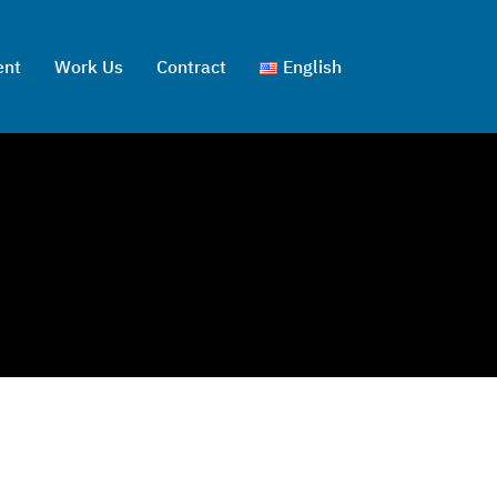
ent
Work Us
Contract
English
ไทย
English