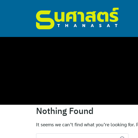
ไทย
Nothing Found
English
It seems we can’t find what you’re looking for.
Search