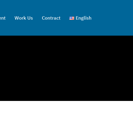
ent
Work Us
Contract
English
ไทย
English