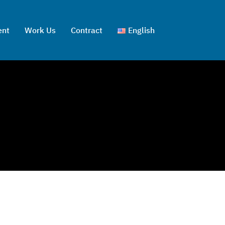
ent
Work Us
Contract
English
ไทย
English