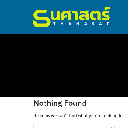
ไทย
Nothing Found
English
It seems we can’t find what you’re looking for.
Search