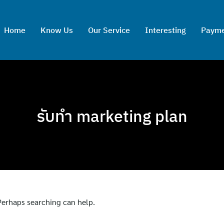
Home
Know Us
Our Service
Interesting
Paym
รับทำ marketing plan
 Perhaps searching can help.