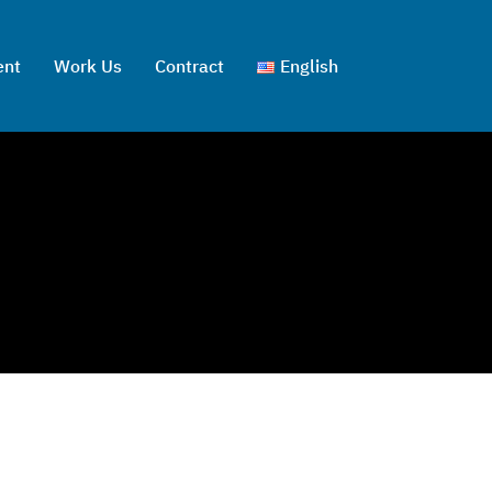
ent
Work Us
Contract
English
ไทย
English