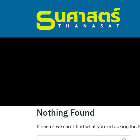
ไทย
Nothing Found
English
It seems we can’t find what you’re looking for.
Search