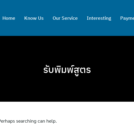
Home
Know Us
Our Service
Interesting
Paym
รับพิมพ์สูตร
 Perhaps searching can help.