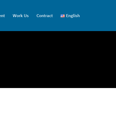
ent
Work Us
Contract
English
ไทย
English