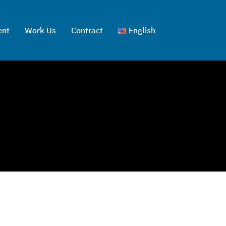
ent
Work Us
Contract
English
ไทย
English