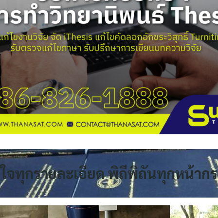
่ใจทุกรายละเอียด พิถีพิถันทุกหน้า