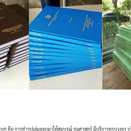
างๆ คือ การทำรูปเล่มออกมาให้สมบูรณ์ ธนศาสตร์ มีบริการครบวงจร บร